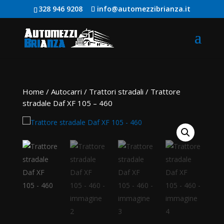
328 946 9208
info@automezzibrianza.it
Home
/
Autocarri
/
Trattori stradali
/ Trattore
stradale Daf XF 105 – 460