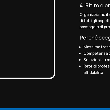
4. Ritiro e 
Organizziamo il r
di tutti gli aspet
passaggio di pro
Perché sceg
Massima trasp
Competenza plu
Soluzioni su m
Rete di profes
affidabilità