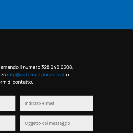
chiamando il numero 328.946.9208,
izzo
info@automezzibrianza.it
o
rm di contatto.