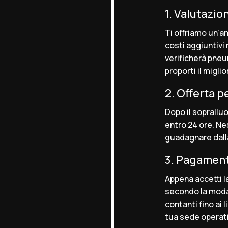
1. Valutazi
Ti offriamo un’an
costi aggiuntivi 
verificherà pneu
proporti il migli
2. Offerta p
Dopo il soprallu
entro 24 ore. Ne
guadagnare dall
3. Pagament
Appena accetti l
secondo la modal
contanti fino ai 
tua sede operati